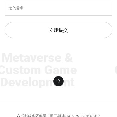
立即提交
etaverse &
M
ustom Game
C
evelopment
D
成都成华区奥园广场三期6栋1418
15928373167