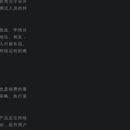
育类元宇宙开
测试人员的持
批改、学情分
先地位。相反，
入付诸东流。
持续运转的燃
也是续费的重
策略、执行落
产品定位持续
动，提升用户