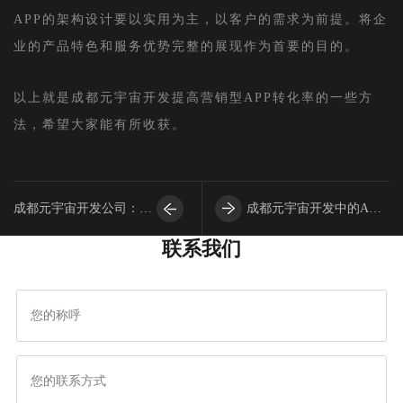
APP的架构设计要以实用为主，以客户的需求为前提。将企
业的产品特色和服务优势完整的展现作为首要的目的。
以上就是成都元宇宙开发提高营销型APP转化率的一些方
法，希望大家能有所收获。
成都元宇宙开发公司：电
成都元宇宙开发中的APP
联系我们
子商务APP的分类
微信与微博推广策略