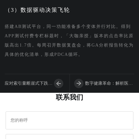
（3）数据驱动决策飞轮
搭建AB测试平台，同一功能准备多个变体并行对比。得到
APP测试付费专栏标题时，「大咖亲授」版本的点击率比原
版高出1.7倍。每周召开数据复盘会，将GA分析报告转化为
具体的优化清单，形成PDCA循环。
应对索引量断崖式下跌：
数字健康革命：解析医疗
联系我们
元宇宙开发者的数据恢复
类元宇宙开发的黄金法则
与优化指南
与核心价值