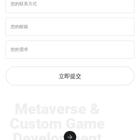
立即提交
Metaverse &
Custom Game
Development