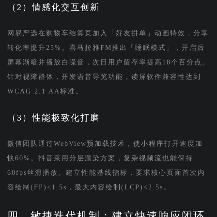
（2）情感化交互创新
网易严选在购物车结算页加入「好友拼单」动画特效，分享
转化率提升25%。喜马拉雅FM推出「睡眠模式」，开启后
屏幕渐暗并播放白噪音，次日用户留存率提高18个百分点。
针对视障群体，开发语音导览功能，读屏软件兼容性达到
WCAG 2.1 AA标准。
（3）性能极致化打磨
微信团队通过WebView预加载技术，使小程序打开速度加
快60%。抖音采用分层渲染方案，复杂视频流也能保持
60fps丝滑播放。建立性能基线指标，要求核心页面首次内
容绘制(FP)<1.5s，最大内容绘制(LCP)<2.5s。
四、敏捷迭代机制：建立快速响应闭环