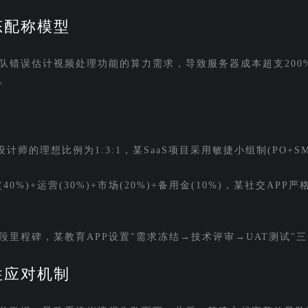
态配称模型
队错误估计视频处理功能的算力需求，导致服务器成本超支200
。
师的理想比例为1:3:1，某SaaS项目采用敏捷小组制(PO+SM+
%)+运营(30%)+市场(20%)+备用金(10%)，某社交APP
里程碑，某教育APP设置"需求冻结→技术评审→UAT测试"
性应对机制