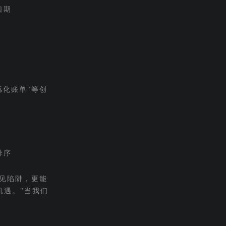
口期
化账单"等创
排序
见陷阱，更能
机遇。"当我们