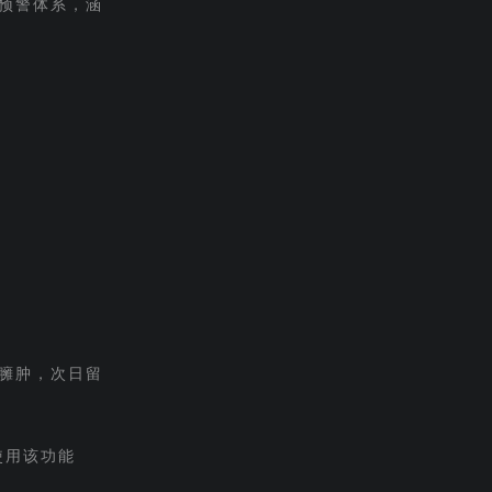
预警体系，涵
品臃肿，次日留
使用该功能