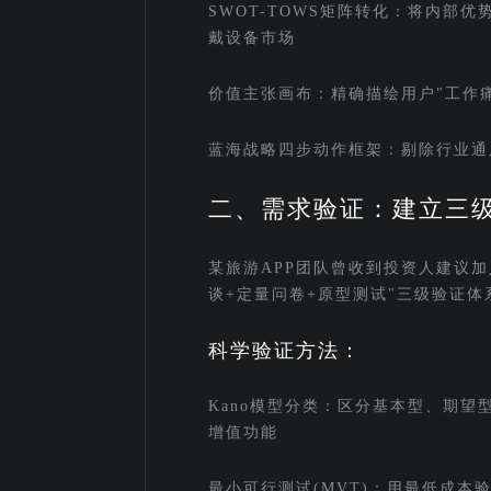
SWOT-TOWS矩阵转化：将内部优
戴设备市场
价值主张画布：精确描绘用户"工作痛
蓝海战略四步动作框架：剔除行业通
二、需求验证：建立三
某旅游APP团队曾收到投资人建议
谈+定量问卷+原型测试"三级验证
科学验证方法：
Kano模型分类：区分基本型、期望
增值功能
最小可行测试(MVT)：用最低成本