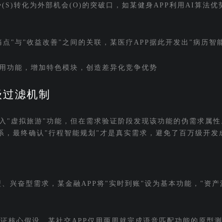
势(S)转化为外部机会(O)的突破口，如某健身APP利用AI算法
点"与"收益改善"之间的关联，某医疗APP据此开发出"病历智
用功能，增加特色模块，创造差异化竞争优势
级过滤机制
加入"虚拟旅游"功能，但在需求验证阶段发现该功能的伪需求属性
体系，最终确认"行程智能规划"才是真实需求，避免了百万级开发
型、兴奋型需求，某金融APP将"实时到账"设为基本功能，"资产
验证核心假设，某社交APP仅用两周就完成语音匹配功能的原型