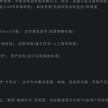
单激增，导致系统崩溃损失数百万。此后，其建立起完善的风险
规(GDPR专项审查)、舆情管理(负面评价实时监控)等维度。
llback方案)、支付通道异常(设置熔断机制)
规改造)、内容审核(建立双审+人工复审制度)
护)、用户流失(设计召回激励体系)
追求"大而全"，在半年内叠加直播、购物、游戏等功能，导致产
验证，臆测"健康打卡"是刚需，实际数据显示仅有3%的用户坚持