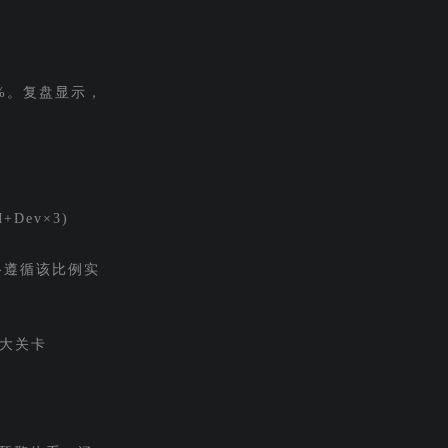
%。复盘显示，
Dev×3)
严格遵循该比例实
三大关卡