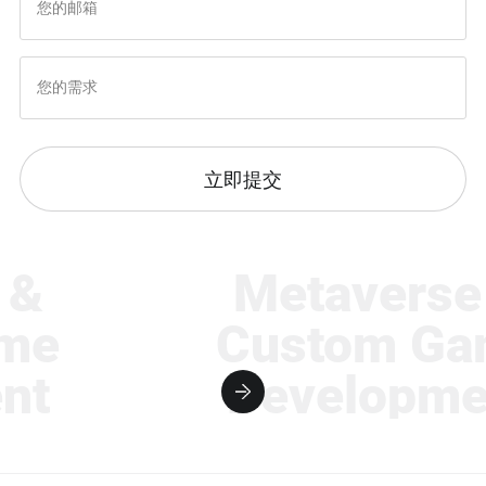
立即提交
&
Metaverse 
e
Custom Gam
t
Developmen