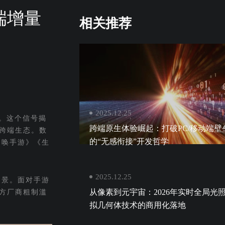
端增量
相关推荐
2025.12.25
标。这个信号揭
跨端原生体验崛起：打破PC/移动端壁
跨端生态。数
的“无感衔接”开发哲学
召唤手游》《生
2025.12.25
场景。面对手游
从像素到元宇宙：2026年实时全局光
方厂商粗制滥
拟几何体技术的商用化落地