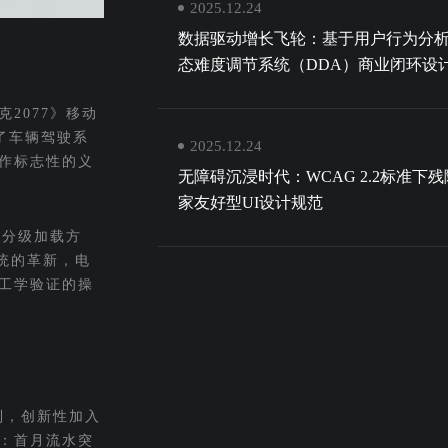
2025.12.24
数据驱动增长飞轮：基于用户行为分
态难度调节系统（DDA）商业闭环设
2077》移动
了车辆驾驶系
2025.12.24
作标志性的义
无障碍沉浸时代：WCAG 2.2标准下
家友好型UI设计规范
D分级加载方
统的革新，电
工学验证的操
制，创新性加入
：首月流水突