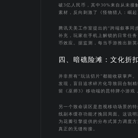
破3亿人民币，其中30%来自从未
素材，反向刺激了《怪物猎人：崛起
腾讯天美工作室提出的“跨端叙事同
补充，玩家在手机上解锁的日常任务
币效应。据监测，每当手游推出新英
四、暗礁险滩：文化折
并非所有“玩法切片”都能收获掌声。《最
发现，盲目追求碎片化导致回合制精髓尽
留《巫师3》移动端的昆特牌小游戏
另一个致命误区是忽视移动场景的特
线副本缓存功能才挽回局面。这说明
为花瓣引擎提供的分布式算力调度方
真正的无缝衔接。