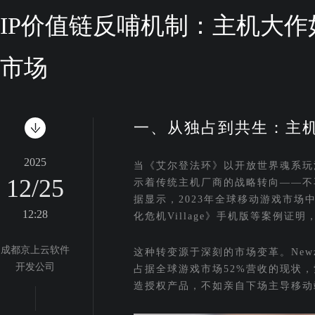
IP价值链反哺机制：主机大作
市场
一、从独占到共生：主机
2025
当《艾尔登法环》以开放世界魂系玩法席
12/25
示着传统主机厂商的战略转向——不
据显示，2023年全球移动游戏市场
12:28
化危机Village》手机版等案例
成都京上云软件
这种转变源于深刻的市场变革。New
开发公司
占据全球游戏市场52%营收的现状
造授权产品，不如亲自下场主导移动