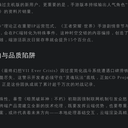
接触过主机版的新用户。更重要的是，手游版本持续输出人气角色“
》的资料片销量。
步”理论正在重塑IP运营范式。《王者荣耀·世界》手游剧情章节
，会在PC端转化为特殊事件。这种时空交错的内容编排，创造
雄，端游活跃次日留存率就会提升15个百分点。
扣与品质陷阱
终幻想VII Ever Crisis》因过度简化战斗系统遭遇口碑滑
失。这警示开发者必须守住“灵魂玩法”底线，正如CD Projek
，正是这份固执成就了累计超千万次的对战记录。
殊性。暴雪《暗黑破坏神：不朽》初期因强制联网机制引发众怒
跨端产品需建立全新的技术伦理，既要发挥云端优势，也要尊重
案，或许代表着未来方向——本地处理基础交互，云端渲染高精