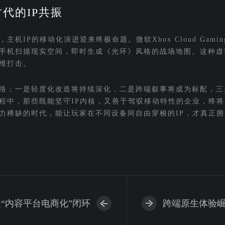
代的IP共振
命，主机IP的移动化演进迎来终极命题。微软Xbox Cloud Gami
用手机扫描现实空间，即时生成《光环》风格的战场地图。这种虚
升维打击。
络：一是轻度化改造将持续深化，二是跨端叙事将成为标配，三是
程中，那些既能坚守IP内核，又善于驾驭移动特性的企业，终
力稀缺的时代，能让玩家在不同设备间自由穿梭的IP，才真正
之“内容平台电商化”闭环
跨端原生体验崛