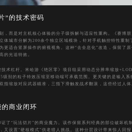
片”的技术密码
刻，而是对主机核心体验的分子级拆解与适应性重构。《赛博朋克
立体城市分解为200余个独立区域模块，针对手机触控特性重制
为更适合竖屏操作的俯视视角。这种“去全息化”改造，保留了原
高的光追特效。
为关键技术杠杆。米哈游《绝区零》项目组采用动态分辨率缩放+LO
S5级别的粒子特效压缩至移动端可承载范围。更关键的是输入系
双指缩放对应武器瞄准，三指下滑触发战术翻滚，这些经过人体
能的商业闭环
印证了“玩法切片”的商业魔力。该作保留系列经典的部位破坏机
，又设置“硬核模式”供老猎人挑战。这种分层设计带来惊人回报