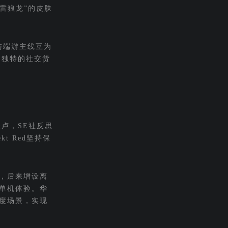
雷狼龙”的皮肤
与端游主线互为
了独特的社交货
铁卢，SE社反思
t Red坚持保
，后来增设离
单机体验。华
度场景，实现