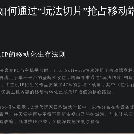
如何通过“玩法切片”抢占移动
IP的移动化生存法则
卷PC与主机平台时，FromSoftware悄然注册了移动端商
再满足于单一平台的垄断性收益，转而寻求通过“玩法切片”构建
中，由主机IP衍生的作品贡献了47%的新增下载量，其中《使命
证明，优质主机内容的移动端转化已成为IP增值的核心路径。
zoo报告显示，Z世代玩家日均游戏时长中，68%分布在多设备
，索尼、任天堂等巨头不得不重新审视自己的护城河。与其让第三
端改编，既维护IP声誉，又能深度挖掘剩余价值。