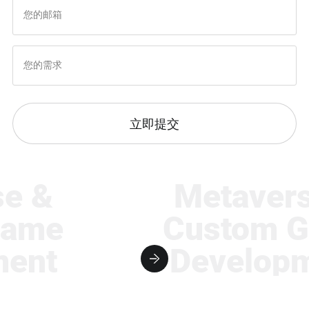
立即提交
 &
Metaverse
ame
Custom G
nt
Developme