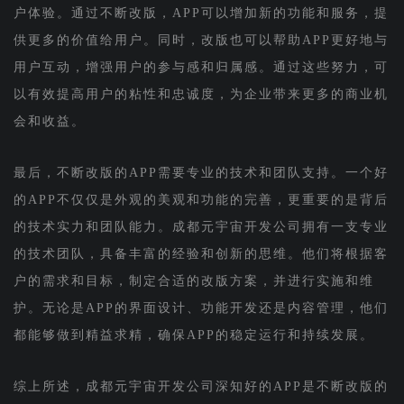
户体验。通过不断改版，APP可以增加新的功能和服务，提
供更多的价值给用户。同时，改版也可以帮助APP更好地与
用户互动，增强用户的参与感和归属感。通过这些努力，可
以有效提高用户的粘性和忠诚度，为企业带来更多的商业机
会和收益。
最后，不断改版的APP需要专业的技术和团队支持。一个好
的APP不仅仅是外观的美观和功能的完善，更重要的是背后
的技术实力和团队能力。成都元宇宙开发公司拥有一支专业
的技术团队，具备丰富的经验和创新的思维。他们将根据客
户的需求和目标，制定合适的改版方案，并进行实施和维
护。无论是APP的界面设计、功能开发还是内容管理，他们
都能够做到精益求精，确保APP的稳定运行和持续发展。
综上所述，成都元宇宙开发公司深知好的APP是不断改版的