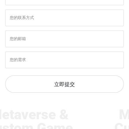
立即提交
taverse &
Me
tom Game
Cus