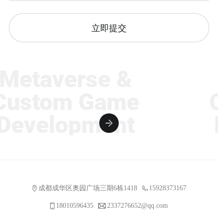
立即提交
etaverse &
M
ustom Game
C
evelopment
D
成都成华区奥园广场三期6栋1418
15928373167
18010596435
2337276652@qq.com