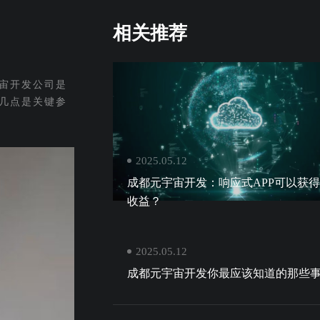
相关推荐
宙开发公司是
几点是关键参
2025.05.12
成都元宇宙开发：响应式APP可以获
收益？
2025.05.12
成都元宇宙开发你最应该知道的那些