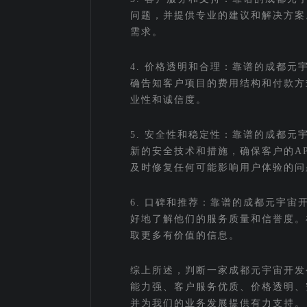
问题，并提供专业的建议和解决方案
需求。
4. 价格透明和合理：靠谱的成都
确告知客户项目的费用结构和付款方
业性和诚信度。
5. 安全性和稳定性：靠谱的成都
新的安全技术和措施，确保客户的A
及时修复任何可能影响用户体验的问
6. 口碑和推荐：靠谱的成都元宇
好地了解他们的服务质量和信誉度。
取更多有价值的信息。
综上所述，判断一家成都元宇宙开发
能力强、客户服务优质、价格透明、
并为我们的业务发展提供有力支持。