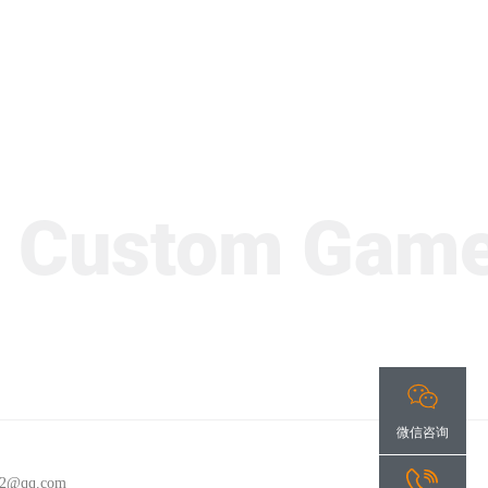
ustom Game D
微信咨询
52@qq.com