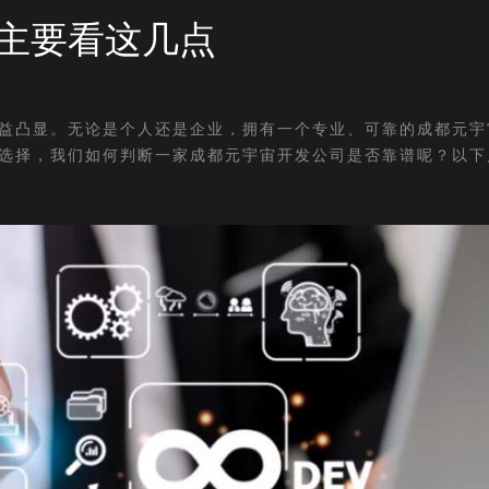
主要看这几点
日益凸显。无论是个人还是企业，拥有一个专业、可靠的成都元宇
选择，我们如何判断一家成都元宇宙开发公司是否靠谱呢？以下