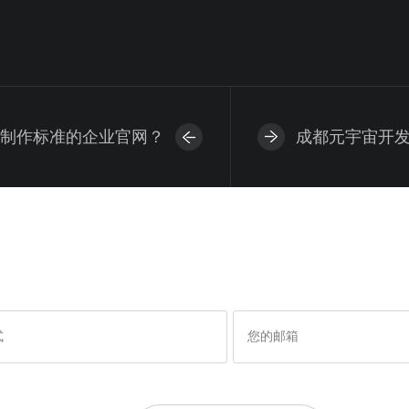
制作标准的企业官网？
成都元宇宙开发