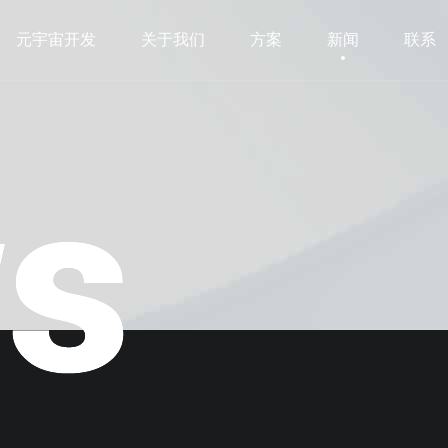
元宇宙开发
关于我们
方案
新闻
联系
元宇宙开发
关于我们
方案
新闻
联系