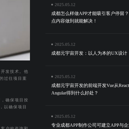
2025.05.12
成都怎么样做APP才能吸引客户停留
点内容做到就能解决！
2025.05.12
成都元宇宙开发：以人为本的UX设计
和开发技术。他
2025.05.12
的过往项目案
成都元宇宙开发的前端开发Vue从Reac
Angular得到什么好处？
作，确保项目按
，以确保项目
2025.05.12
专业成都APP制作公司可建立APP与
应客户的咨询和