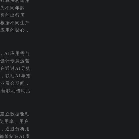
AI算法构建用
，为不同年龄
游客的出行历
，根据不同生产
I应用的贴心，
，AI应用需与
，设计专属运营
户通过AI导购
，联动AI导览
工业展会期间，
运营联动借助活
需建立数据驱动
使用率、用户
统，通过分析用
都某制造AI质