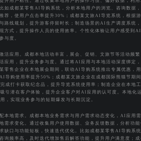
提升用户粘性。通过收集本地用户的操作习惯、偏好数据，利用
比如成都某零售AI导购系统，分析本地用户的浏览、咨询数据
推荐，使用户点击率提升30%；成都某文旅AI导览系统，根据
与路线规划，提升游客停留时长；制造场景的AI生产调度系统
现方式，提升操作人员的使用效率。个性化体验让用户感受到A
参与度。
激活应用。成都本地活动丰富，展会、促销、文旅节等活动频繁
活应用，提升业务参与度。通过将AI应用与本地活动深度绑定
某零售企业在本地展会期间，联动AI导购系统推出专属优惠，用
AI导购使用率提升50%；成都某文旅企业在成都国际熊猫节期间
览完成打卡获取纪念品，提升导览系统使用率；制造企业在本地
，吸引潜在客户体验，提升企业客户对AI应用的认可度。本地化
使用，实现业务参与的短期爆发与长期沉淀。
配本地需求。成都本地业务需求与用户需求动态变化，AI应用
地需求变化。通过收集用户使用数据、业务反馈数据，分析功能
求缺口与功能短板，快速迭代优化。比如成都某零售AI导购系
咨询频率高，及时迭代增加售后解答功能，提升用户满意度；成