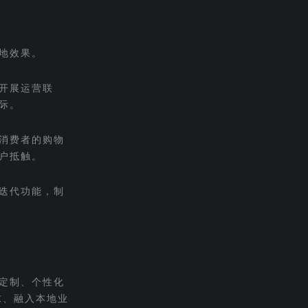
地效果。
开展运营联
际。
消费者的购物
户抵触。
迭代功能，制
定制、个性化
求、融入本地业