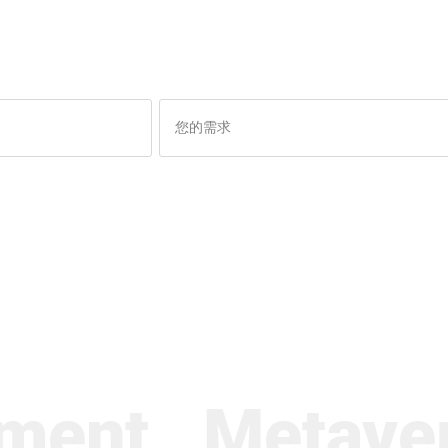
nt
Metaverse