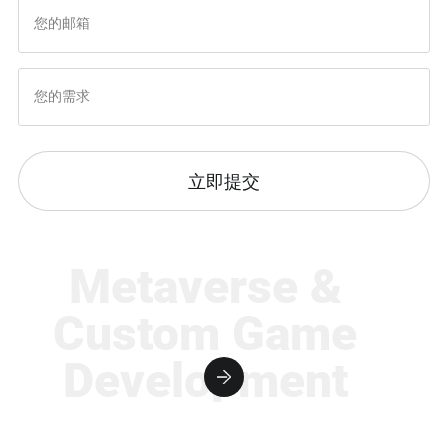
立即提交
Metaverse &
Custom Game
Development