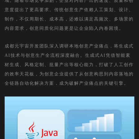
域。随着市场竞争加剧，企业对内容产出的速度、质量和创
意度提出了更高要求。传统创意生产依赖人工策划、设计、
制作，不仅周期长、成本高，还难以满足高频次、多场景的
内容需求，创意同质化问题更是让企业陷入内卷困境。
成都元宇宙开发团队深入调研本地创意产业痛点，将生成式
AI技术与创意生产全流程深度融合。生成式AI凭借智能素
材生成、风格定制、批量产出等核心能力，打破了人工创作
的效率天花板，为创意企业提供了从创意构思到内容落地的
全链路自动化解决方案，成为破解产业痛点的关键引擎。