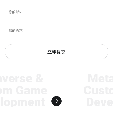
立即提交
rse &
Metave
 Game
Custom
pment
Develo