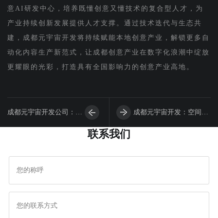
意AI研发中心，培养既懂创意又懂技术的复合型人才，为
产业持续创新发展提供人才支撑。通过技术迭代与生态共
建，成都元宇宙开发将持续赋能本地创意产业，解锁更多自
动化内容生产新范式，让成都创意产业在数字化浪潮中绽放
更耀眼的光彩，打造具有全国影响力的创意产业高地。
成都元宇宙开发公司：搭
成都元宇宙开发：空间计
联系我们
建AI治理平台，护航本
算技术革新，重构本地虚
地AI应用负责任合规落
拟与物理互动新体验
地