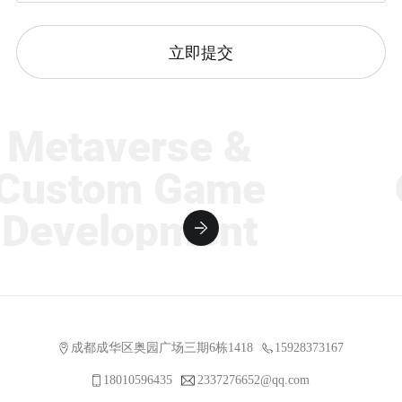
立即提交
etaverse &
M
ustom Game
C
evelopment
D
成都成华区奥园广场三期6栋1418
15928373167
18010596435
2337276652@qq.com