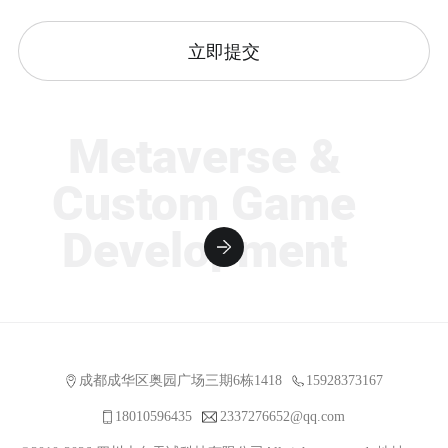
立即提交
Metaverse &
Custom Game
Development
成都成华区奥园广场三期6栋1418
15928373167
18010596435
2337276652@qq.com